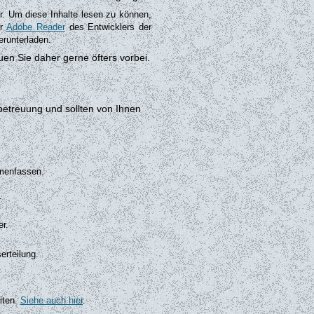
r. Um diese Inhalte lesen zu können,
er
Adobe Reader
des Entwicklers der
runterladen.
uen Sie daher gerne öfters vorbei.
etreuung und sollten von Ihnen
mmenfassen.
n.
r.
erteilung.
iten.
Siehe auch hier
.