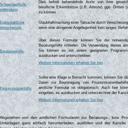
Dies befreit behandelnde Ärzte von ihrer gesetz
Schweigepflicht-
berufliche Erkenntnisse (z.B. Atteste) ggü. Dritten
entbindung
zu können.
Eidesstattliche
Glaubhaftmachung einer Tatsache durch Versicherung 
Versicherung
wenn eine dringende Angelegenheit kein langes Verfah
Über dieses Formular können Sie die notwendi
Beratungshilfe mitteilen. Die Verwendung dieses amt
Sie können es mit einem geeigneten Programm d
Beratungshilfe
ausdrucken und unterschreiben.
Weitere Informationen erhalten Sie hier
.
Sollte eine Klage in Betracht kommen, können Sie üb
Daten zur Beantragung von Prozesskostenbeihilfe
amtliche Formular ist obligatorisch. Auch hier kö
Prozesskostenhilfe
eingeben, es ausdrucken und unterzeichnet der Kanzle
Weitere Informationen erhalten Sie hier
.
Abgesehen von den amtlichen Formularen zur Beratungs-, bzw. Proz
Unterlagen ganz einfach herunterladen, ausfüllen und der Kanzle