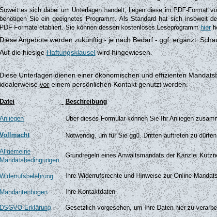
Soweit es sich dabei um Unterlagen handelt, liegen diese im PDF-Format vo
benötigen Sie ein geeignetes Programm. Als Standard hat sich insoweit d
PDF-Formate etabliert. Sie können dessen kostenloses Leseprogramm
hier
he
Diese Angebote werden zukünftig - je nach Bedarf - ggf. ergänzt. Scha
Auf die hiesige
Haftungsklausel
wird hingewiesen.
Diese Unterlagen dienen einer ökonomischen und effizienten Mandatsb
idealerweise
vor
einem persönlichen Kontakt genutzt werden.
Datei
Beschreibung
Anliegen
Über dieses Formular können Sie Ihr Anliegen zusa
Vollmacht
Notwendig, um für Sie ggü. Dritten auftreten zu dürfe
Allgemeine
Grundregeln eines Anwaltsmandats der Kanzlei Kutzne
Mandatsbedingungen
Ihre Widerrufsrechte und Hinweise zur Online-Mandats
Widerrufsbelehrung
Ihre Kontaktdaten
Mandantenbogen
DSGVO-Erklärung
Gesetzlich vorgesehen, um Ihre Daten hier zu verarbe