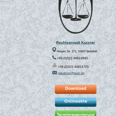
Rechtsanwalt Kutzner
Heeper Str. 271, 33607 Bielefeld
+49 (0)521 44814943
+49 (0)521 44814705
rakutzner@web.de