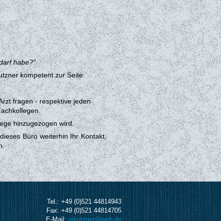
darf habe?"
utzner kompetent zur Seite.
zt fragen - respektive jeden
Fachkollegen.
llege
hinzugezogen wird.
dieses Büro weiterhin Ihr Kontakt,
n.
Tel.: +49 (0)521 44814943
Fax: +49 (0)521 44814705
E-Mail:
rakutzner@web.de