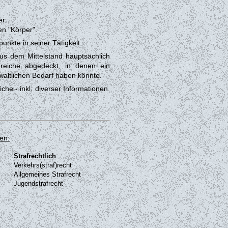
er.
en "Körper".
unkte in seiner Tätigkeit.
us dem Mittelstand hauptsächlich
reiche abgedeckt, in denen ein
nwaltlichen Bedarf haben könnte.
che - inkl. diverser Informationen.
en:
Strafrechtlich
Verkehrs(straf)recht
Allgemeines Strafrecht
Jugendstrafrecht