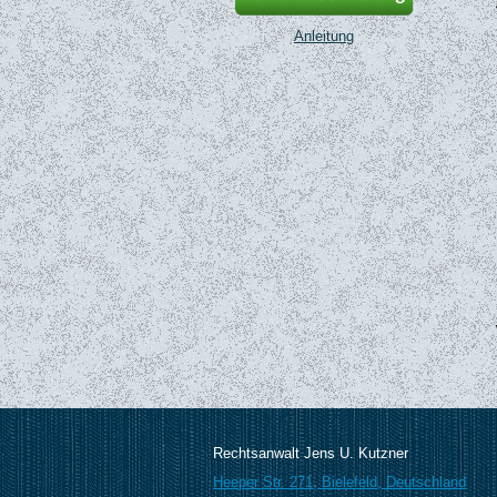
Anleitung
Rechtsanwalt Jens U. Kutzner
Heeper Str. 271,
Bielefeld,
Deutschland