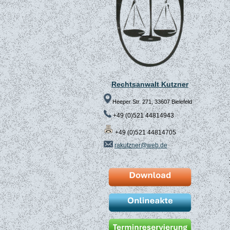
Rechtsanwalt Kutzner
Heeper Str. 271, 33607 Bielefeld
+49 (0)521 44814943
+49 (0)521 44814705
rakutzner@web.de