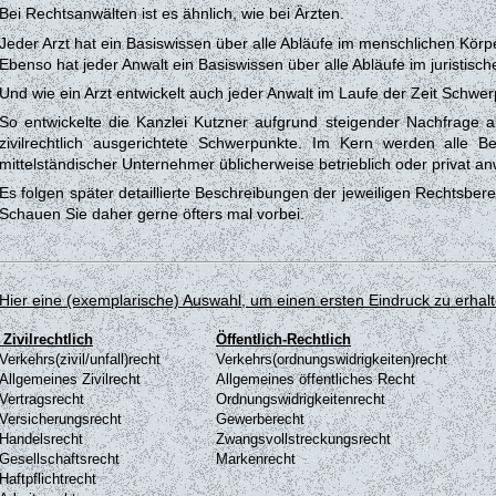
Bei Rechtsanwälten ist es ähnlich, wie bei Ärzten.
Jeder Arzt hat ein Basiswissen über alle Abläufe im menschlichen Körp
Ebenso hat jeder Anwalt ein Basiswissen über alle Abläufe im juristisch
Und wie ein Arzt entwickelt auch jeder Anwalt im Laufe der Zeit Schwerp
So entwickelte die Kanzlei Kutzner aufgrund steigender Nachfrage a
zivilrechtlich ausgerichtete Schwerpunkte.
Im Kern werden alle Be
mittelständischer Unternehmer üblicherweise betrieblich oder privat a
Es folgen später detaillierte Beschreibungen der jeweiligen Rechtsberei
Schauen Sie daher gerne öfters mal vorbei.
Hier eine (exemplarische) Auswahl, um einen ersten Eindruck zu erhalt
Zivilrechtlich
Öffentlich-Rechtlich
Verkehrs(zivil/unfall)recht
Verkehrs(ordnungswidrigkeiten)recht
Allgemeines Zivilrecht
Allgemeines öffentliches Recht
Vertragsrecht
Ordnungswidrigkeitenrecht
Versicherungsrecht
Gewerberecht
Handelsrecht
Zwangsvollstreckungsrecht
Gesellschaftsrecht
Markenrecht
Haftpflichtrecht